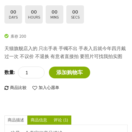
00
00
00
00
DAYS
HOURS
MINS
SECS
库存 200
天猫旗舰店入的 只出手表 手镯不出 手表入后就今年四月戴
过一次 不议价 不退换 有意者直接拍 要照片可找我拍实图
添加购物车
数量:
商品比较
加入心愿单
商品描述
商品信息
评论 (1)