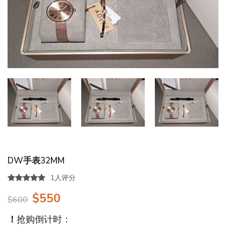
DW手表32MM
1人评分
$550
$600
！
抢购倒计时：