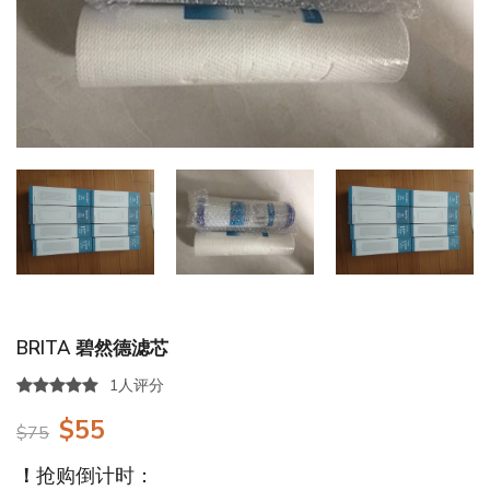
BRITA 碧然德滤芯
1人评分
$55
$75
！
抢购倒计时：